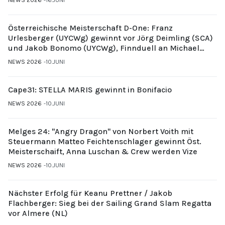
Österreichische Meisterschaft D-One: Franz
Urlesberger (UYCWg) gewinnt vor Jörg Deimling (SCA)
und Jakob Bonomo (UYCWg), Finnduell an Michael
Gubi (UYCMo)
NEWS 2026
10.JUNI
Cape31: STELLA MARIS gewinnt in Bonifacio
NEWS 2026
10.JUNI
Melges 24: "Angry Dragon" von Norbert Voith mit
Steuermann Matteo Feichtenschlager gewinnt Öst.
Meisterschaift, Anna Luschan & Crew werden Vize
NEWS 2026
10.JUNI
Nächster Erfolg für Keanu Prettner / Jakob
Flachberger: Sieg bei der Sailing Grand Slam Regatta
vor Almere (NL)