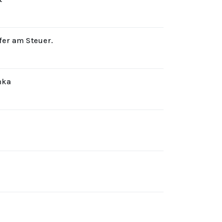
rfer am Steuer.
hka