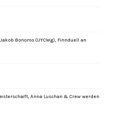
d Jakob Bonomo (UYCWg), Finnduell an
eisterschaift, Anna Luschan & Crew werden