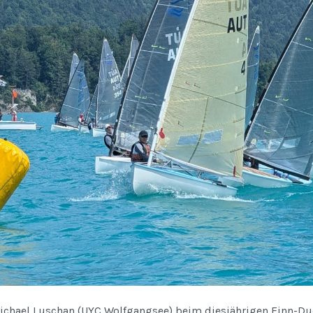
ichael Luschan (UYC Wolfgangsee) beim diesjährigen Finn-Duel