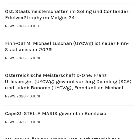
Öst. Staatsmeisterschaften im Soling und Contender,
Edelweißtrophy im Melges 24
NEWS 2026
01.JULI
Finn-ÖSTM: Michael Luschan (UYCWg) ist neuer Finn-
Staatsmeister 2026!
NEWS 2026
16.JUNI
Österreichische Meisterschaft D-One: Franz
Urlesberger (UYCWg) gewinnt vor Jörg Deimling (SCA)
und Jakob Bonomo (UYCWg), Finnduell an Michael
Gubi (UYCMo)
NEWS 2026
10.JUNI
Cape31: STELLA MARIS gewinnt in Bonifacio
NEWS 2026
10.JUNI