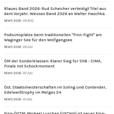
Blaues Band 2026: Rud Scheicher verteidigt Titel aus
dem Vorjahr. Weisses Band 2026 an Walter Haschka
NEWS 2026
05.AUG.
Podiumsplätze beim traditionellen "Finn-Fight" am
Waginger See für den Wolfgangsee
NEWS 2026
24.JULI
ÖM der Sonderklassen: Klarer Sieg für S118 - CIMA,
Finale mit Schockmoment
NEWS 2026
07.JULI
Öst. Staatsmeisterschaften im Soling und Contender,
Edelweißtrophy im Melges 24
NEWS 2026
01.JULI
Finn-ÖSTM: Michael Luschan (UYCWg) ist neuer Finn-