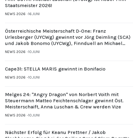
Staatsmeister 2026!
NEWS 2026
16.JUNI
Österreichische Meisterschaft D-One: Franz
Urlesberger (UYCWg) gewinnt vor Jörg Deimling (SCA)
und Jakob Bonomo (UYCWg), Finnduell an Michael
Gubi (UYCMo)
NEWS 2026
10.JUNI
Cape31: STELLA MARIS gewinnt in Bonifacio
NEWS 2026
10.JUNI
Melges 24: "Angry Dragon" von Norbert Voith mit
Steuermann Matteo Feichtenschlager gewinnt Öst.
Meisterschaift, Anna Luschan & Crew werden Vize
NEWS 2026
10.JUNI
Nächster Erfolg für Keanu Prettner / Jakob