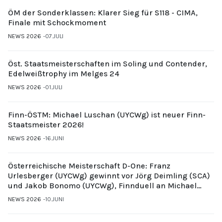
ÖM der Sonderklassen: Klarer Sieg für S118 - CIMA,
Finale mit Schockmoment
NEWS 2026
07.JULI
Öst. Staatsmeisterschaften im Soling und Contender,
Edelweißtrophy im Melges 24
NEWS 2026
01.JULI
Finn-ÖSTM: Michael Luschan (UYCWg) ist neuer Finn-
Staatsmeister 2026!
NEWS 2026
16.JUNI
Österreichische Meisterschaft D-One: Franz
Urlesberger (UYCWg) gewinnt vor Jörg Deimling (SCA)
und Jakob Bonomo (UYCWg), Finnduell an Michael
Gubi (UYCMo)
NEWS 2026
10.JUNI