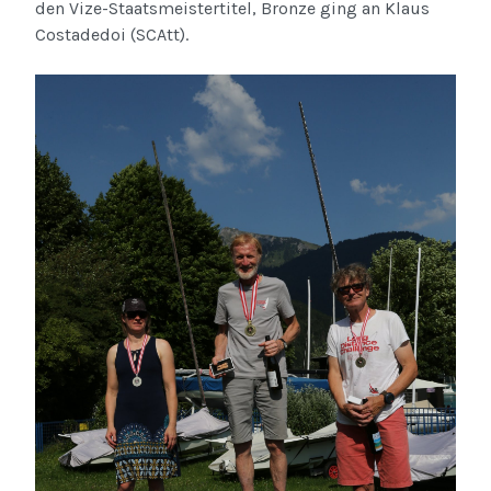
den Vize-Staatsmeistertitel, Bronze ging an Klaus
Costadedoi (SCAtt).