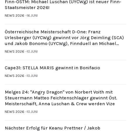
Finn-ÖSTM: Michael Luschan (UYCWg) ist neuer Finn-
Staatsmeister 2026!
NEWS 2026
16.JUNI
Österreichische Meisterschaft D-One: Franz
Urlesberger (UYCWg) gewinnt vor Jörg Deimling (SCA)
und Jakob Bonomo (UYCWg), Finnduell an Michael
Gubi (UYCMo)
NEWS 2026
10.JUNI
Cape31: STELLA MARIS gewinnt in Bonifacio
NEWS 2026
10.JUNI
Melges 24: "Angry Dragon" von Norbert Voith mit
Steuermann Matteo Feichtenschlager gewinnt Öst.
Meisterschaift, Anna Luschan & Crew werden Vize
NEWS 2026
10.JUNI
Nächster Erfolg für Keanu Prettner / Jakob