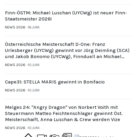
Finn-ÖSTM: Michael Luschan (UYCWg) ist neuer Finn-
Staatsmeister 2026!
NEWS 2026
16.JUNI
Österreichische Meisterschaft D-One: Franz
Urlesberger (UYCWg) gewinnt vor Jörg Deimling (SCA)
und Jakob Bonomo (UYCWg), Finnduell an Michael
Gubi (UYCMo)
NEWS 2026
10.JUNI
Cape31: STELLA MARIS gewinnt in Bonifacio
NEWS 2026
10.JUNI
Melges 24: "Angry Dragon" von Norbert Voith mit
Steuermann Matteo Feichtenschlager gewinnt Öst.
Meisterschaift, Anna Luschan & Crew werden Vize
NEWS 2026
10.JUNI