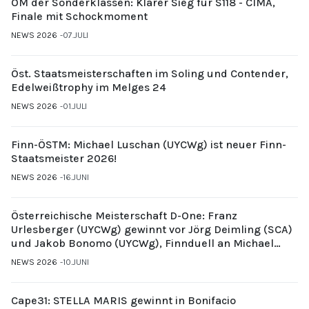
ÖM der Sonderklassen: Klarer Sieg für S118 - CIMA,
Finale mit Schockmoment
NEWS 2026
07.JULI
Öst. Staatsmeisterschaften im Soling und Contender,
Edelweißtrophy im Melges 24
NEWS 2026
01.JULI
Finn-ÖSTM: Michael Luschan (UYCWg) ist neuer Finn-
Staatsmeister 2026!
NEWS 2026
16.JUNI
Österreichische Meisterschaft D-One: Franz
Urlesberger (UYCWg) gewinnt vor Jörg Deimling (SCA)
und Jakob Bonomo (UYCWg), Finnduell an Michael
Gubi (UYCMo)
NEWS 2026
10.JUNI
Cape31: STELLA MARIS gewinnt in Bonifacio