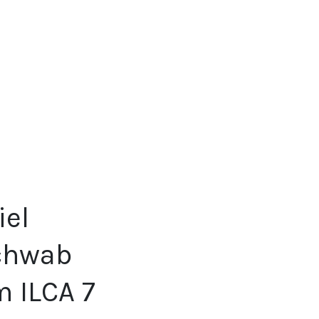
iel
Schwab
m ILCA 7