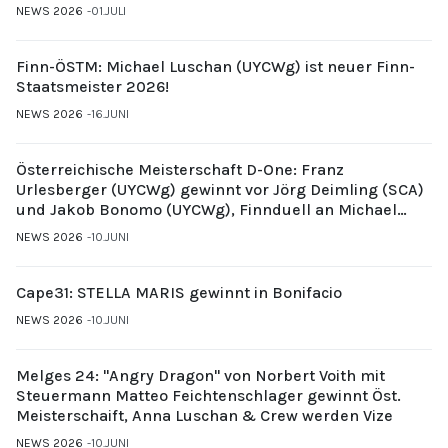
NEWS 2026
01.JULI
Finn-ÖSTM: Michael Luschan (UYCWg) ist neuer Finn-
Staatsmeister 2026!
NEWS 2026
16.JUNI
Österreichische Meisterschaft D-One: Franz
Urlesberger (UYCWg) gewinnt vor Jörg Deimling (SCA)
und Jakob Bonomo (UYCWg), Finnduell an Michael
Gubi (UYCMo)
NEWS 2026
10.JUNI
Cape31: STELLA MARIS gewinnt in Bonifacio
NEWS 2026
10.JUNI
Melges 24: "Angry Dragon" von Norbert Voith mit
Steuermann Matteo Feichtenschlager gewinnt Öst.
Meisterschaift, Anna Luschan & Crew werden Vize
NEWS 2026
10.JUNI