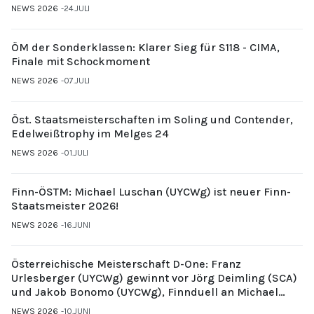
NEWS 2026
24.JULI
ÖM der Sonderklassen: Klarer Sieg für S118 - CIMA,
Finale mit Schockmoment
NEWS 2026
07.JULI
Öst. Staatsmeisterschaften im Soling und Contender,
Edelweißtrophy im Melges 24
NEWS 2026
01.JULI
Finn-ÖSTM: Michael Luschan (UYCWg) ist neuer Finn-
Staatsmeister 2026!
NEWS 2026
16.JUNI
Österreichische Meisterschaft D-One: Franz
Urlesberger (UYCWg) gewinnt vor Jörg Deimling (SCA)
und Jakob Bonomo (UYCWg), Finnduell an Michael
Gubi (UYCMo)
NEWS 2026
10.JUNI