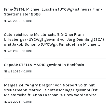
Finn-ÖSTM: Michael Luschan (UYCWg) ist neuer Finn-
Staatsmeister 2026!
NEWS 2026
16.JUNI
Österreichische Meisterschaft D-One: Franz
Urlesberger (UYCWg) gewinnt vor Jörg Deimling (SCA)
und Jakob Bonomo (UYCWg), Finnduell an Michael
Gubi (UYCMo)
NEWS 2026
10.JUNI
Cape31: STELLA MARIS gewinnt in Bonifacio
NEWS 2026
10.JUNI
Melges 24: "Angry Dragon" von Norbert Voith mit
Steuermann Matteo Feichtenschlager gewinnt Öst.
Meisterschaift, Anna Luschan & Crew werden Vize
NEWS 2026
10.JUNI