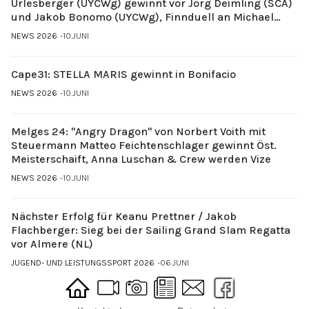
Urlesberger (UYCWg) gewinnt vor Jörg Deimling (SCA)
und Jakob Bonomo (UYCWg), Finnduell an Michael
Gubi (UYCMo)
NEWS 2026
10.JUNI
Cape31: STELLA MARIS gewinnt in Bonifacio
NEWS 2026
10.JUNI
Melges 24: "Angry Dragon" von Norbert Voith mit
Steuermann Matteo Feichtenschlager gewinnt Öst.
Meisterschaift, Anna Luschan & Crew werden Vize
NEWS 2026
10.JUNI
Nächster Erfolg für Keanu Prettner / Jakob
Flachberger: Sieg bei der Sailing Grand Slam Regatta
vor Almere (NL)
JUGEND- UND LEISTUNGSSPORT 2026
06.JUNI