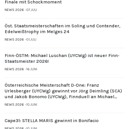
Finale mit Schockmoment
NEWS 2026
07.JULI
Öst. Staatsmeisterschaften im Soling und Contender,
Edelweißtrophy im Melges 24
NEWS 2026
01.JULI
Finn-ÖSTM: Michael Luschan (UYCWg) ist neuer Finn-
Staatsmeister 2026!
NEWS 2026
16.JUNI
Österreichische Meisterschaft D-One: Franz
Urlesberger (UYCWg) gewinnt vor Jörg Deimling (SCA)
und Jakob Bonomo (UYCWg), Finnduell an Michael
Gubi (UYCMo)
NEWS 2026
10.JUNI
Cape31: STELLA MARIS gewinnt in Bonifacio
NEWS 2026
10.JUNI