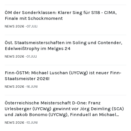
ÖM der Sonderklassen: Klarer Sieg für S118 - CIMA,
Finale mit Schockmoment
NEWS 2026
07.JULI
Öst. Staatsmeisterschaften im Soling und Contender,
Edelweißtrophy im Melges 24
NEWS 2026
01.JULI
Finn-ÖSTM: Michael Luschan (UYCWg) ist neuer Finn-
Staatsmeister 2026!
NEWS 2026
16.JUNI
Österreichische Meisterschaft D-One: Franz
Urlesberger (UYCWg) gewinnt vor Jörg Deimling (SCA)
und Jakob Bonomo (UYCWg), Finnduell an Michael
Gubi (UYCMo)
NEWS 2026
10.JUNI