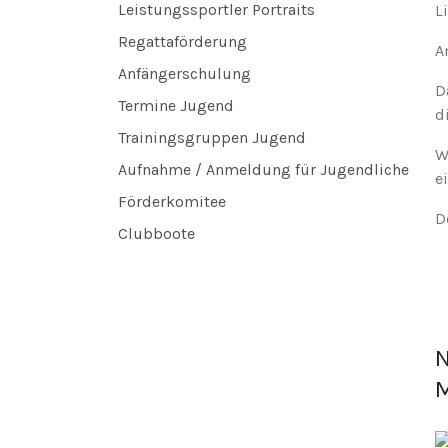
Leistungssportler Portraits
L
Regattaförderung
A
Anfängerschulung
D
Termine Jugend
d
Trainingsgruppen Jugend
W
Aufnahme / Anmeldung für Jugendliche
e
Förderkomitee
D
Clubboote
N
M