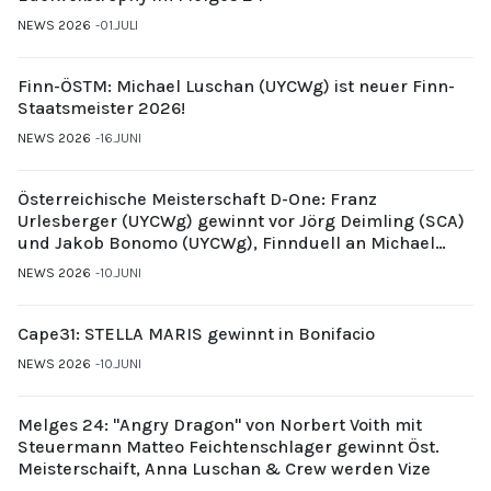
NEWS 2026
01.JULI
Finn-ÖSTM: Michael Luschan (UYCWg) ist neuer Finn-
Staatsmeister 2026!
NEWS 2026
16.JUNI
Österreichische Meisterschaft D-One: Franz
Urlesberger (UYCWg) gewinnt vor Jörg Deimling (SCA)
und Jakob Bonomo (UYCWg), Finnduell an Michael
Gubi (UYCMo)
NEWS 2026
10.JUNI
Cape31: STELLA MARIS gewinnt in Bonifacio
NEWS 2026
10.JUNI
Melges 24: "Angry Dragon" von Norbert Voith mit
Steuermann Matteo Feichtenschlager gewinnt Öst.
Meisterschaift, Anna Luschan & Crew werden Vize