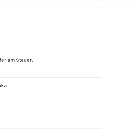
rfer am Steuer.
hka