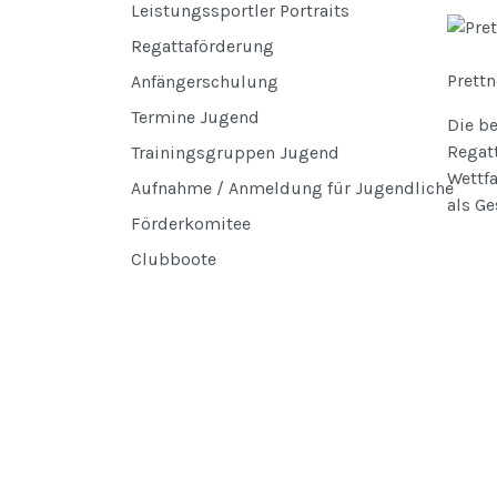
Leistungssportler Portraits
Regattaförderung
Prett
Anfängerschulung
Termine Jugend
Die be
Regatt
Trainingsgruppen Jugend
Wettfa
Aufnahme / Anmeldung für Jugendliche
als G
Förderkomitee
Clubboote