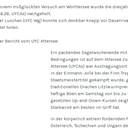
einem mißglückten Versuch am Wörthersee wurde die diesjähr
4.6.26, UYCAs) nachgeholt.
el Luschan (UYC Wg) konnte sich denkbar knapp vor Dauerriv
tel holen.
er Bericht vom UYC Attersee:
Ein packendes Segelwochenende mit
Bedingungen ist auf dem Attersee zu
Attersee (UYCAs) war Austragungsort
in der Einmann-Jolle bei der Finn Tr
Staatsmeistertitel gekämpft wurde, 
traditionellen Drachen Litzlwurmpre
heftige Böen am Samstag von bis zu 
gesetzten Up-and-Down-Kursen zeigte
Starkwind am besten im Griff hat.
In der körperlich extrem fordernden F
Österreich, Tschechien und Ungarn d