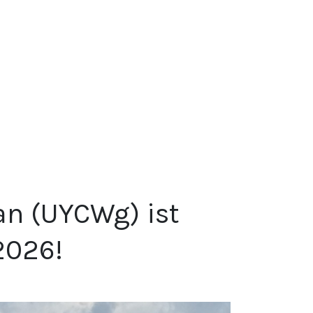
n (UYCWg) ist
2026!