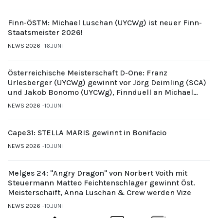
Finn-ÖSTM: Michael Luschan (UYCWg) ist neuer Finn-
Staatsmeister 2026!
NEWS 2026
16.JUNI
Österreichische Meisterschaft D-One: Franz
Urlesberger (UYCWg) gewinnt vor Jörg Deimling (SCA)
und Jakob Bonomo (UYCWg), Finnduell an Michael
Gubi (UYCMo)
NEWS 2026
10.JUNI
Cape31: STELLA MARIS gewinnt in Bonifacio
NEWS 2026
10.JUNI
Melges 24: "Angry Dragon" von Norbert Voith mit
Steuermann Matteo Feichtenschlager gewinnt Öst.
Meisterschaift, Anna Luschan & Crew werden Vize
NEWS 2026
10.JUNI