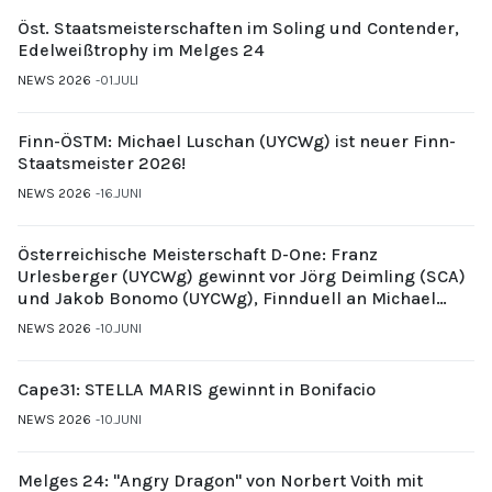
Öst. Staatsmeisterschaften im Soling und Contender,
Edelweißtrophy im Melges 24
NEWS 2026
01.JULI
Finn-ÖSTM: Michael Luschan (UYCWg) ist neuer Finn-
Staatsmeister 2026!
NEWS 2026
16.JUNI
Österreichische Meisterschaft D-One: Franz
Urlesberger (UYCWg) gewinnt vor Jörg Deimling (SCA)
und Jakob Bonomo (UYCWg), Finnduell an Michael
Gubi (UYCMo)
NEWS 2026
10.JUNI
Cape31: STELLA MARIS gewinnt in Bonifacio
NEWS 2026
10.JUNI
Melges 24: "Angry Dragon" von Norbert Voith mit