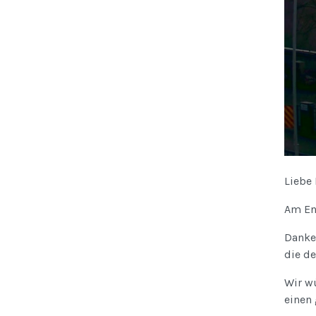
Liebe
Am En
Danke 
die d
Wir w
einen 