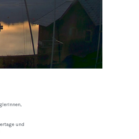
glerInnen,
iertage und
!