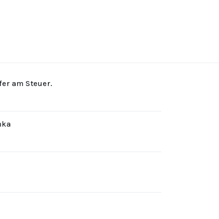
rfer am Steuer.
hka