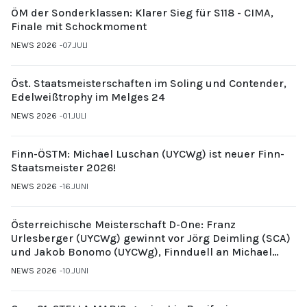
ÖM der Sonderklassen: Klarer Sieg für S118 - CIMA,
Finale mit Schockmoment
NEWS 2026
07.JULI
Öst. Staatsmeisterschaften im Soling und Contender,
Edelweißtrophy im Melges 24
NEWS 2026
01.JULI
Finn-ÖSTM: Michael Luschan (UYCWg) ist neuer Finn-
Staatsmeister 2026!
NEWS 2026
16.JUNI
Österreichische Meisterschaft D-One: Franz
Urlesberger (UYCWg) gewinnt vor Jörg Deimling (SCA)
und Jakob Bonomo (UYCWg), Finnduell an Michael
Gubi (UYCMo)
NEWS 2026
10.JUNI