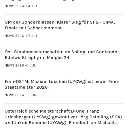
NEWS 2026
24.JULI
ÖM der Sonderklassen: Klarer Sieg für S118 - CIMA,
Finale mit Schockmoment
NEWS 2026
07.JULI
Öst. Staatsmeisterschaften im Soling und Contender,
Edelweißtrophy im Melges 24
NEWS 2026
01.JULI
Finn-ÖSTM: Michael Luschan (UYCWg) ist neuer Finn-
Staatsmeister 2026!
NEWS 2026
16.JUNI
Österreichische Meisterschaft D-One: Franz
Urlesberger (UYCWg) gewinnt vor Jörg Deimling (SCA)
und Jakob Bonomo (UYCWg), Finnduell an Michael
Gubi (UYCMo)