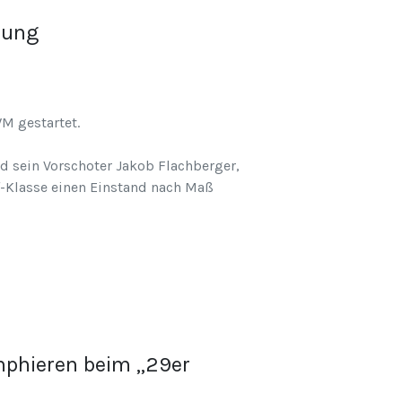
rung
WM gestartet.
nd sein Vorschoter Jakob Flachberger,
f-Klasse einen Einstand nach Maß
umphieren beim „29er