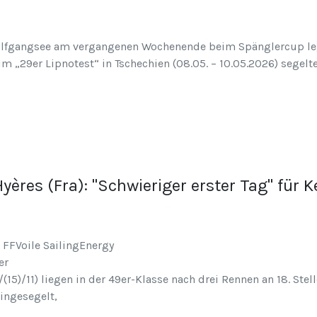
olfgangsee am vergangenen Wochenende beim Spänglercup leg
eim „29er Lipnotest“ in Tschechien (08.05. – 10.05.2026) seg
ères (Fra): "Schwieriger erster Tag" für K
er
15)/11) liegen in der 49er-Klasse nach drei Rennen an 18. Stell
eingesegelt,