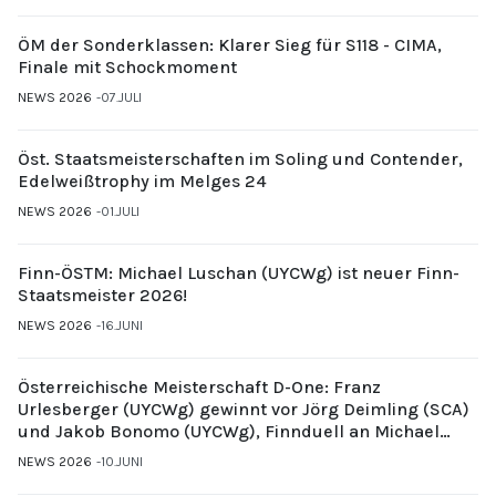
ÖM der Sonderklassen: Klarer Sieg für S118 - CIMA,
Finale mit Schockmoment
NEWS 2026
07.JULI
Öst. Staatsmeisterschaften im Soling und Contender,
Edelweißtrophy im Melges 24
NEWS 2026
01.JULI
Finn-ÖSTM: Michael Luschan (UYCWg) ist neuer Finn-
Staatsmeister 2026!
NEWS 2026
16.JUNI
Österreichische Meisterschaft D-One: Franz
Urlesberger (UYCWg) gewinnt vor Jörg Deimling (SCA)
und Jakob Bonomo (UYCWg), Finnduell an Michael
Gubi (UYCMo)
NEWS 2026
10.JUNI