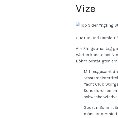
Vize
Gudrun und Harald Bö
Am Pfingstmontag gin
Warten konnte bei Ni
Böhm bestätigten erne
Mit insgesamt dre
Staatsmeistertite
Yacht Club Wolfga
Serie durch einen
schwache Windver
Gudrun Böhm: „Ein
männerdominierten