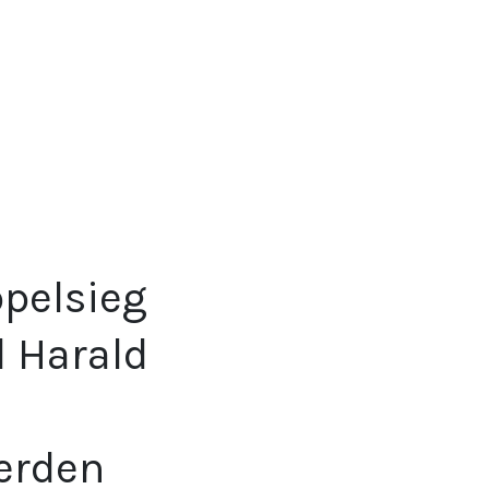
ppelsieg
 Harald
erden