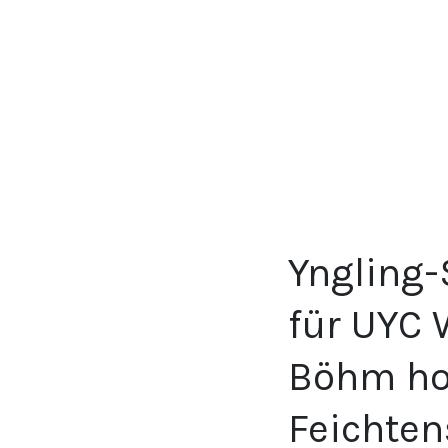
Yngling-
für UYC 
Böhm hol
Feichten