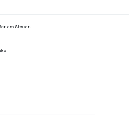
rfer am Steuer.
hka