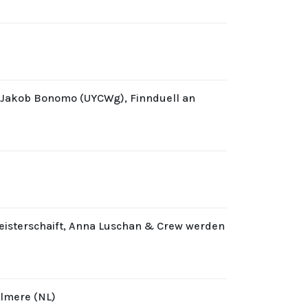
d Jakob Bonomo (UYCWg), Finnduell an
eisterschaift, Anna Luschan & Crew werden
Almere (NL)