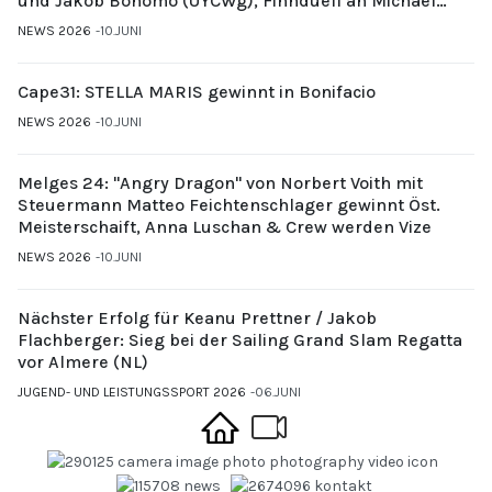
und Jakob Bonomo (UYCWg), Finnduell an Michael
Gubi (UYCMo)
NEWS 2026
10.JUNI
Cape31: STELLA MARIS gewinnt in Bonifacio
NEWS 2026
10.JUNI
Melges 24: "Angry Dragon" von Norbert Voith mit
Steuermann Matteo Feichtenschlager gewinnt Öst.
Meisterschaift, Anna Luschan & Crew werden Vize
NEWS 2026
10.JUNI
Nächster Erfolg für Keanu Prettner / Jakob
Flachberger: Sieg bei der Sailing Grand Slam Regatta
vor Almere (NL)
JUGEND- UND LEISTUNGSSPORT 2026
06.JUNI