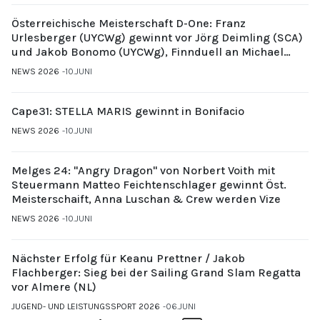
Österreichische Meisterschaft D-One: Franz
Urlesberger (UYCWg) gewinnt vor Jörg Deimling (SCA)
und Jakob Bonomo (UYCWg), Finnduell an Michael
Gubi (UYCMo)
NEWS 2026
10.JUNI
Cape31: STELLA MARIS gewinnt in Bonifacio
NEWS 2026
10.JUNI
Melges 24: "Angry Dragon" von Norbert Voith mit
Steuermann Matteo Feichtenschlager gewinnt Öst.
Meisterschaift, Anna Luschan & Crew werden Vize
NEWS 2026
10.JUNI
Nächster Erfolg für Keanu Prettner / Jakob
Flachberger: Sieg bei der Sailing Grand Slam Regatta
vor Almere (NL)
JUGEND- UND LEISTUNGSSPORT 2026
06.JUNI