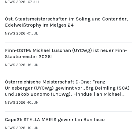
NEWS 2026
07.JULI
Öst. Staatsmeisterschaften im Soling und Contender,
Edelweißtrophy im Melges 24
NEWS 2026
01.JULI
Finn-ÖSTM: Michael Luschan (UYCWg) ist neuer Finn-
Staatsmeister 2026!
NEWS 2026
16.JUNI
Österreichische Meisterschaft D-One: Franz
Urlesberger (UYCWg) gewinnt vor Jörg Deimling (SCA)
und Jakob Bonomo (UYCWg), Finnduell an Michael
Gubi (UYCMo)
NEWS 2026
10.JUNI
Cape31: STELLA MARIS gewinnt in Bonifacio
NEWS 2026
10.JUNI