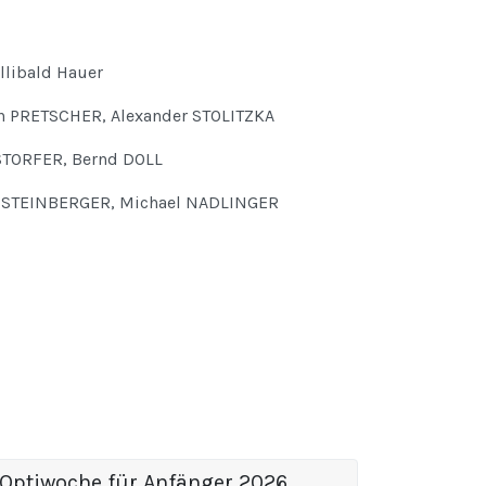
llibald Hauer
ch PRETSCHER, Alexander STOLITZKA
RSTORFER, Bernd DOLL
g STEINBERGER, Michael NADLINGER
Optiwoche für Anfänger 2026