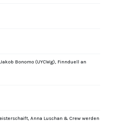
d Jakob Bonomo (UYCWg), Finnduell an
eisterschaift, Anna Luschan & Crew werden