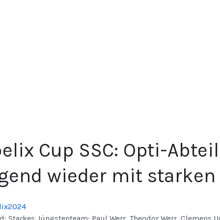
elix Cup SSC: Opti-Abte
gend wieder mit starken
d: Starkes Jüngstenteam: Paul Werr, Theodor Werr, Clemens Ur