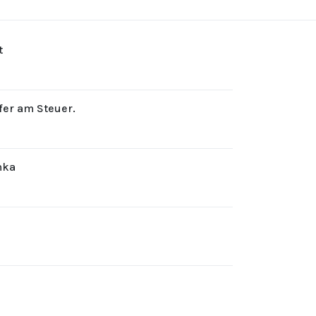
t
rfer am Steuer.
hka