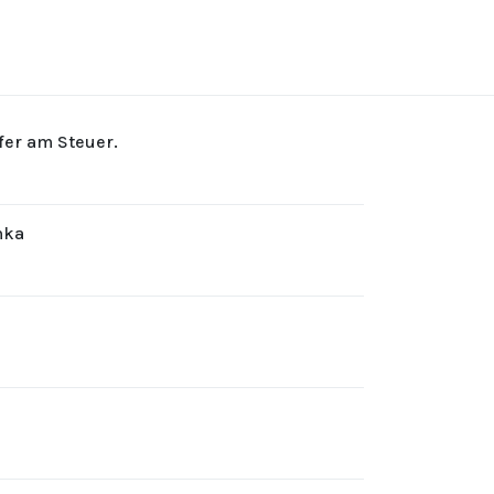
rfer am Steuer.
hka