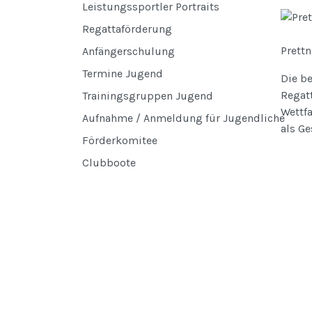
Leistungssportler Portraits
Regattaförderung
Prett
Anfängerschulung
Termine Jugend
Die be
Regatt
Trainingsgruppen Jugend
Wettfa
Aufnahme / Anmeldung für Jugendliche
als G
Förderkomitee
Clubboote