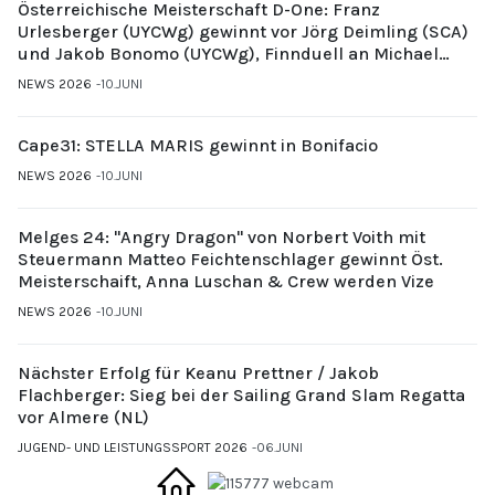
Österreichische Meisterschaft D-One: Franz
Urlesberger (UYCWg) gewinnt vor Jörg Deimling (SCA)
und Jakob Bonomo (UYCWg), Finnduell an Michael
Gubi (UYCMo)
NEWS 2026
10.JUNI
Cape31: STELLA MARIS gewinnt in Bonifacio
NEWS 2026
10.JUNI
Melges 24: "Angry Dragon" von Norbert Voith mit
Steuermann Matteo Feichtenschlager gewinnt Öst.
Meisterschaift, Anna Luschan & Crew werden Vize
NEWS 2026
10.JUNI
Nächster Erfolg für Keanu Prettner / Jakob
Flachberger: Sieg bei der Sailing Grand Slam Regatta
vor Almere (NL)
JUGEND- UND LEISTUNGSSPORT 2026
06.JUNI