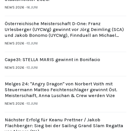
NEWS 2026
16.JUNI
Österreichische Meisterschaft D-One: Franz
Urlesberger (UYCWg) gewinnt vor Jörg Deimling (SCA)
und Jakob Bonomo (UYCWg), Finnduell an Michael
Gubi (UYCMo)
NEWS 2026
10.JUNI
Cape31: STELLA MARIS gewinnt in Bonifacio
NEWS 2026
10.JUNI
Melges 24: "Angry Dragon" von Norbert Voith mit
Steuermann Matteo Feichtenschlager gewinnt Öst.
Meisterschaift, Anna Luschan & Crew werden Vize
NEWS 2026
10.JUNI
Nächster Erfolg für Keanu Prettner / Jakob
Flachberger: Sieg bei der Sailing Grand Slam Regatta