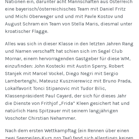
Nationen ein, darunter acht Mannschaften aus Österreich
eine bayerisch/österreichisches Team mit Daniel Fritz
und Michi Oberweger und und mit Pavle Kostov und
August Schram ein Team von Stella Maris, diesmal unter
kroatischer Flagge.
Alles was sich in dieser Klasse in den letzten Jahren Rang
und Namen verschafft hat schien sich im Segel Club
Mornar, einem hervorragenden Gastgeber für diese WM,
einzufinden: John Kostecki mit Austin Sperry, Robert
Stanjek mit Marcel Vockel, Diego Negri mit Sergio
Lambertenghi, Mateusz Kusznierewicz mit Bruno Prada,
Lokalfavorit Tonci Stipanovic mit Tudor Bilic,
Klassenpräsident Paul Cayard, der sich für dieses Jahr
die Dienste von Frithjof „Frida“ Kleen gesichert hat und
natürlich Hans Spitzauer mit seinem langjährigen
Voschoter Chirstian Nehammer.
Nach dem ersten Wettkampftag (ein Rennen über einen
zwei Seemeilen-Kurs pro Tag) fand sich allerdings keines