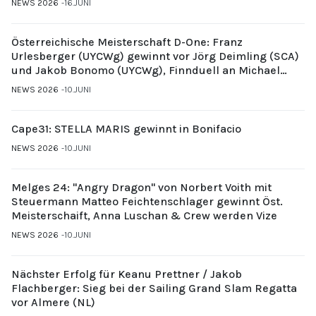
NEWS 2026
16.JUNI
Österreichische Meisterschaft D-One: Franz
Urlesberger (UYCWg) gewinnt vor Jörg Deimling (SCA)
und Jakob Bonomo (UYCWg), Finnduell an Michael
Gubi (UYCMo)
NEWS 2026
10.JUNI
Cape31: STELLA MARIS gewinnt in Bonifacio
NEWS 2026
10.JUNI
Melges 24: "Angry Dragon" von Norbert Voith mit
Steuermann Matteo Feichtenschlager gewinnt Öst.
Meisterschaift, Anna Luschan & Crew werden Vize
NEWS 2026
10.JUNI
Nächster Erfolg für Keanu Prettner / Jakob
Flachberger: Sieg bei der Sailing Grand Slam Regatta
vor Almere (NL)