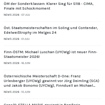
ÖM der Sonderklassen: Klarer Sieg für S118 - CIMA,
Finale mit Schockmoment
NEWS 2026
07.JULI
Öst. Staatsmeisterschaften im Soling und Contender,
Edelweißtrophy im Melges 24
NEWS 2026
01.JULI
Finn-ÖSTM: Michael Luschan (UYCWg) ist neuer Finn-
Staatsmeister 2026!
NEWS 2026
16.JUNI
Österreichische Meisterschaft D-One: Franz
Urlesberger (UYCWg) gewinnt vor Jörg Deimling (SCA)
und Jakob Bonomo (UYCWg), Finnduell an Michael
Gubi (UYCMo)
NEWS 2026
10.JUNI
Cape31: STELLA MARIS gewinnt in Bonifacio