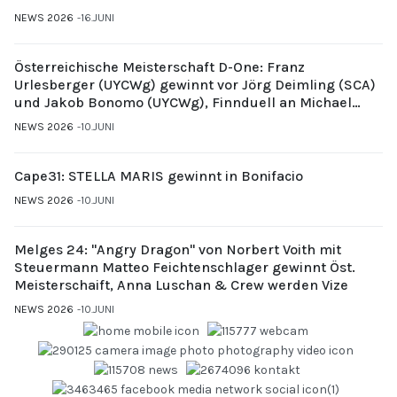
NEWS 2026
16.JUNI
Österreichische Meisterschaft D-One: Franz
Urlesberger (UYCWg) gewinnt vor Jörg Deimling (SCA)
und Jakob Bonomo (UYCWg), Finnduell an Michael
Gubi (UYCMo)
NEWS 2026
10.JUNI
Cape31: STELLA MARIS gewinnt in Bonifacio
NEWS 2026
10.JUNI
Melges 24: "Angry Dragon" von Norbert Voith mit
Steuermann Matteo Feichtenschlager gewinnt Öst.
Meisterschaift, Anna Luschan & Crew werden Vize
NEWS 2026
10.JUNI