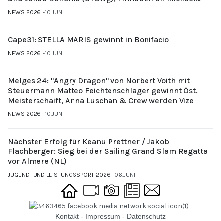
Gubi (UYCMo)
NEWS 2026
10.JUNI
Cape31: STELLA MARIS gewinnt in Bonifacio
NEWS 2026
10.JUNI
Melges 24: "Angry Dragon" von Norbert Voith mit
Steuermann Matteo Feichtenschlager gewinnt Öst.
Meisterschaift, Anna Luschan & Crew werden Vize
NEWS 2026
10.JUNI
Nächster Erfolg für Keanu Prettner / Jakob
Flachberger: Sieg bei der Sailing Grand Slam Regatta
vor Almere (NL)
JUGEND- UND LEISTUNGSSPORT 2026
06.JUNI
Kontakt
-
Impressum
-
Datenschutz