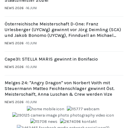
Staatsmeister 2026!
NEWS 2026
16.JUNI
Österreichische Meisterschaft D-One: Franz
Urlesberger (UYCWg) gewinnt vor Jörg Deimling (SCA)
und Jakob Bonomo (UYCWg), Finnduell an Michael
Gubi (UYCMo)
NEWS 2026
10.JUNI
Cape31: STELLA MARIS gewinnt in Bonifacio
NEWS 2026
10.JUNI
Melges 24: "Angry Dragon" von Norbert Voith mit
Steuermann Matteo Feichtenschlager gewinnt Öst.
Meisterschaift, Anna Luschan & Crew werden Vize
NEWS 2026
10.JUNI