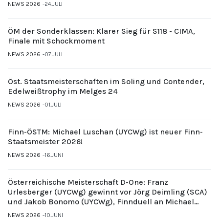
NEWS 2026
24.JULI
ÖM der Sonderklassen: Klarer Sieg für S118 - CIMA,
Finale mit Schockmoment
NEWS 2026
07.JULI
Öst. Staatsmeisterschaften im Soling und Contender,
Edelweißtrophy im Melges 24
NEWS 2026
01.JULI
Finn-ÖSTM: Michael Luschan (UYCWg) ist neuer Finn-
Staatsmeister 2026!
NEWS 2026
16.JUNI
Österreichische Meisterschaft D-One: Franz
Urlesberger (UYCWg) gewinnt vor Jörg Deimling (SCA)
und Jakob Bonomo (UYCWg), Finnduell an Michael
Gubi (UYCMo)
NEWS 2026
10.JUNI