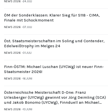
NEWS 2026
24.JULI
ÖM der Sonderklassen: Klarer Sieg für S118 - CIMA,
Finale mit Schockmoment
NEWS 2026
07.JULI
Öst. Staatsmeisterschaften im Soling und Contender,
Edelweißtrophy im Melges 24
NEWS 2026
01.JULI
Finn-ÖSTM: Michael Luschan (UYCWg) ist neuer Finn-
Staatsmeister 2026!
NEWS 2026
16.JUNI
Österreichische Meisterschaft D-One: Franz
Urlesberger (UYCWg) gewinnt vor Jörg Deimling (SCA)
und Jakob Bonomo (UYCWg), Finnduell an Michael
Gubi (UYCMo)
NEWS 2026
10.JUNI