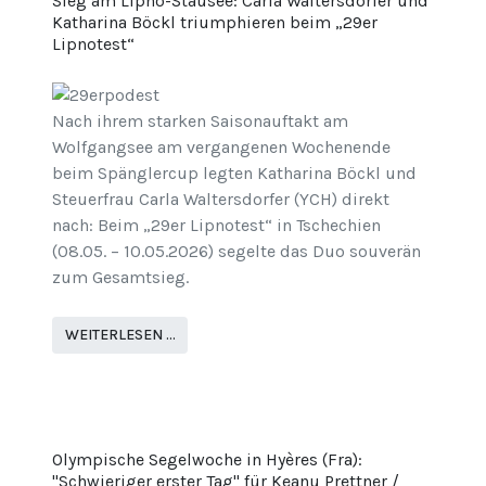
Sieg am Lipno-Stausee: Carla Waltersdorfer und
Katharina Böckl triumphieren beim „29er
Lipnotest“
Nach ihrem starken Saisonauftakt am
Wolfgangsee am vergangenen Wochenende
beim Spänglercup legten Katharina Böckl und
Steuerfrau Carla Waltersdorfer (YCH) direkt
nach: Beim „29er Lipnotest“ in Tschechien
(08.05. – 10.05.2026) segelte das Duo souverän
zum Gesamtsieg.
WEITERLESEN …
Olympische Segelwoche in Hyères (Fra):
"Schwieriger erster Tag" für Keanu Prettner /