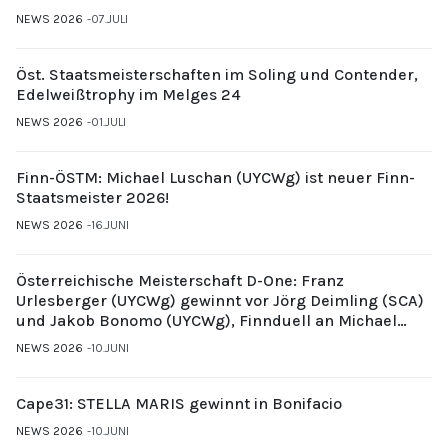
NEWS 2026
07.JULI
Öst. Staatsmeisterschaften im Soling und Contender,
Edelweißtrophy im Melges 24
NEWS 2026
01.JULI
Finn-ÖSTM: Michael Luschan (UYCWg) ist neuer Finn-
Staatsmeister 2026!
NEWS 2026
16.JUNI
Österreichische Meisterschaft D-One: Franz
Urlesberger (UYCWg) gewinnt vor Jörg Deimling (SCA)
und Jakob Bonomo (UYCWg), Finnduell an Michael
Gubi (UYCMo)
NEWS 2026
10.JUNI
Cape31: STELLA MARIS gewinnt in Bonifacio
NEWS 2026
10.JUNI