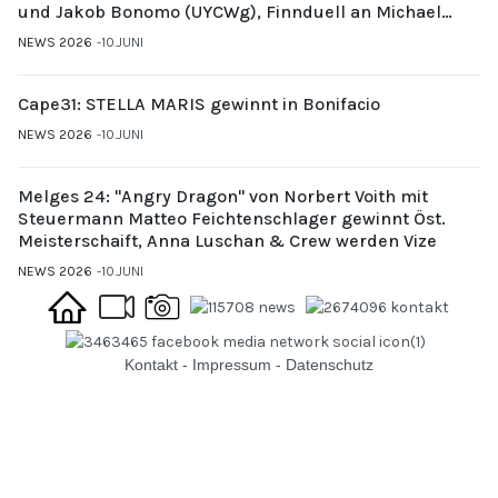
und Jakob Bonomo (UYCWg), Finnduell an Michael
Gubi (UYCMo)
NEWS 2026
10.JUNI
Cape31: STELLA MARIS gewinnt in Bonifacio
NEWS 2026
10.JUNI
Melges 24: "Angry Dragon" von Norbert Voith mit
Steuermann Matteo Feichtenschlager gewinnt Öst.
Meisterschaift, Anna Luschan & Crew werden Vize
NEWS 2026
10.JUNI
Kontakt
-
Impressum
-
Datenschutz