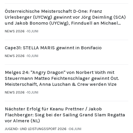
Österreichische Meisterschaft D-One: Franz
Urlesberger (UYCWg) gewinnt vor Jörg Deimling (SCA)
und Jakob Bonomo (UYCWg), Finnduell an Michael
Gubi (UYCMo)
NEWS 2026
10.JUNI
Cape31: STELLA MARIS gewinnt in Bonifacio
NEWS 2026
10.JUNI
Melges 24: "Angry Dragon" von Norbert Voith mit
Steuermann Matteo Feichtenschlager gewinnt Öst.
Meisterschaift, Anna Luschan & Crew werden Vize
NEWS 2026
10.JUNI
Nächster Erfolg für Keanu Prettner / Jakob
Flachberger: Sieg bei der Sailing Grand Slam Regatta
vor Almere (NL)
JUGEND- UND LEISTUNGSSPORT 2026
06.JUNI