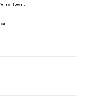
rfer am Steuer.
hka