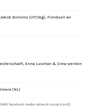
d Jakob Bonomo (UYCWg), Finnduell an
eisterschaift, Anna Luschan & Crew werden
Almere (NL)