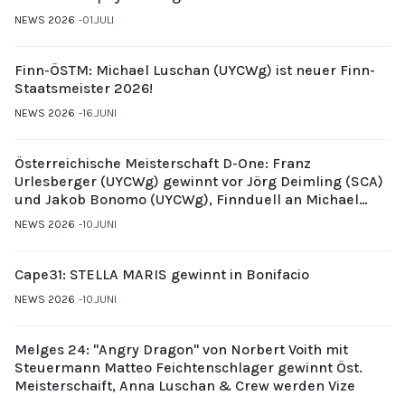
NEWS 2026
01.JULI
Finn-ÖSTM: Michael Luschan (UYCWg) ist neuer Finn-
Staatsmeister 2026!
NEWS 2026
16.JUNI
Österreichische Meisterschaft D-One: Franz
Urlesberger (UYCWg) gewinnt vor Jörg Deimling (SCA)
und Jakob Bonomo (UYCWg), Finnduell an Michael
Gubi (UYCMo)
NEWS 2026
10.JUNI
Cape31: STELLA MARIS gewinnt in Bonifacio
NEWS 2026
10.JUNI
Melges 24: "Angry Dragon" von Norbert Voith mit
Steuermann Matteo Feichtenschlager gewinnt Öst.
Meisterschaift, Anna Luschan & Crew werden Vize