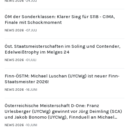
NEWS 2026
24.JULI
ÖM der Sonderklassen: Klarer Sieg für S118 - CIMA,
Finale mit Schockmoment
NEWS 2026
07.JULI
Öst. Staatsmeisterschaften im Soling und Contender,
Edelweißtrophy im Melges 24
NEWS 2026
01.JULI
Finn-ÖSTM: Michael Luschan (UYCWg) ist neuer Finn-
Staatsmeister 2026!
NEWS 2026
16.JUNI
Österreichische Meisterschaft D-One: Franz
Urlesberger (UYCWg) gewinnt vor Jörg Deimling (SCA)
und Jakob Bonomo (UYCWg), Finnduell an Michael
Gubi (UYCMo)
NEWS 2026
10.JUNI