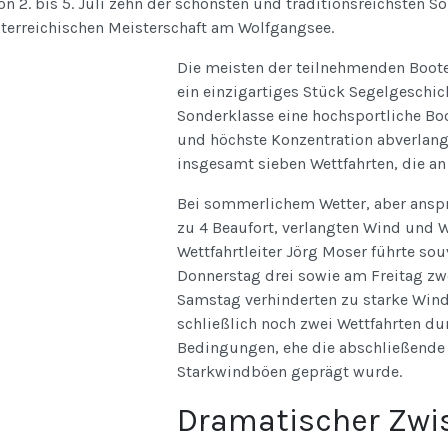
on 2. bis 5. Juli zehn der schönsten und traditionsreichsten
sterreichischen Meisterschaft am Wolfgangsee.
Die meisten der teilnehmenden Boote 
ein einzigartiges Stück Segelgeschicht
Sonderklasse eine hochsportliche Bo
und höchste Konzentration abverlangt
insgesamt sieben Wettfahrten, die an
Bei sommerlichem Wetter, aber ans
zu 4 Beaufort, verlangten Wind und W
Wettfahrtleiter Jörg Moser führte so
Donnerstag drei sowie am Freitag zw
Samstag verhinderten zu starke Win
schließlich noch zwei Wettfahrten d
Bedingungen, ehe die abschließende 
Starkwindböen geprägt wurde.
Dramatischer Zwis