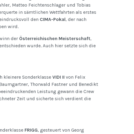
uhler, Matteo Feichtenschlager und Tobias
querte in sämtlichen Wettfahrten als erstes
 eindrucksvoll den
CIMA-Pokal
, der nach
ben wird.
winn der
Österreichischen Meisterschaft
,
 entschieden wurde. Auch hier setzte sich die
ch kleinere Sonderklasse
VIDI II
von Felix
Baumgartner, Thorwald Fastner und Benedikt
er beeindruckenden Leistung gewann die Crew
chneter Zeit und sicherte sich verdient die
onderklasse
FRIGG
, gesteuert von Georg